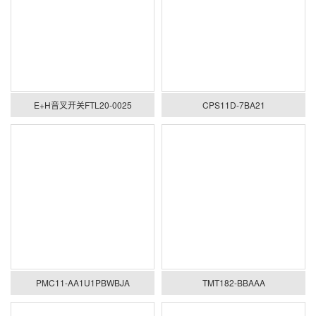
E+H音叉开关FTL20-0025
CPS11D-7BA21
PMC11-AA1U1PBWBJA
TMT182-BBAAA